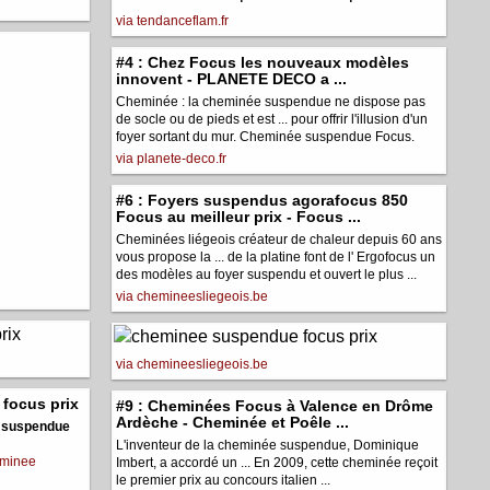
via tendanceflam.fr
#4 : Chez Focus les nouveaux modèles
innovent - PLANETE DECO a ...
Cheminée : la cheminée suspendue ne dispose pas
de socle ou de pieds et est ... pour offrir l'illusion d'un
foyer sortant du mur. Cheminée suspendue Focus.
via planete-deco.fr
#6 : Foyers suspendus agorafocus 850
Focus au meilleur prix - Focus ...
Cheminées liégeois créateur de chaleur depuis 60 ans
vous propose la ... de la platine font de l' Ergofocus un
des modèles au foyer suspendu et ouvert le plus ...
via chemineesliegeois.be
via chemineesliegeois.be
focus prix
#9 : Cheminées Focus à Valence en Drôme
Ardèche - Cheminée et Poêle ...
 suspendue
L'inventeur de la cheminée suspendue, Dominique
minee
Imbert, a accordé un ... En 2009, cette cheminée reçoit
le premier prix au concours italien ...