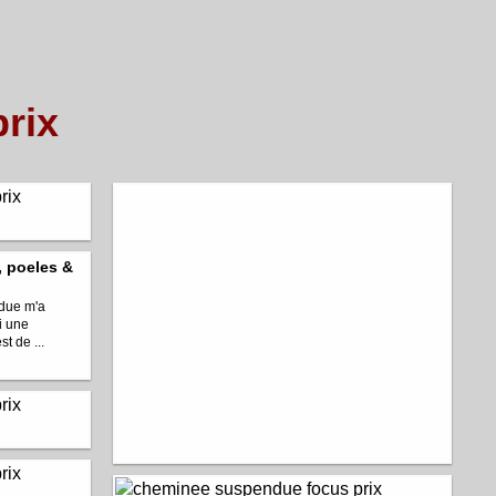
rix
 poeles &
ndue m'a
i une
t de ...