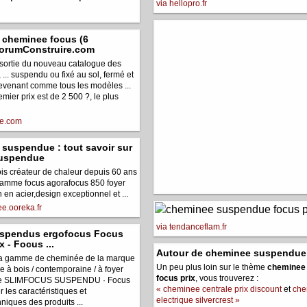
via hellopro.fr
e cheminee focus (6
ForumConstruire.com
a sortie du nouveau catalogue des
.. suspendu ou fixé au sol, fermé et
devenant comme tous les modèles ...
mier prix est de 2 500 ?, le plus
re.com
 suspendue : tout savoir sur
suspendue
s créateur de chaleur depuis 60 ans
gamme focus agorafocus 850 foyer
en acier,design exceptionnel et ...
e.ooreka.fr
via tendanceflam.fr
uspendus ergofocus Focus
x - Focus ...
Autour de cheminee suspendue 
la gamme de cheminée de la marque
Un peu plus loin sur le thème
cheminee
e à bois / contemporaine / à foyer
focus prix
, vous trouverez :
due SLIMFOCUS SUSPENDU · Focus
« cheminee centrale prix discount
et
che
ter les caractéristiques et
electrique silvercrest »
hniques des produits ...