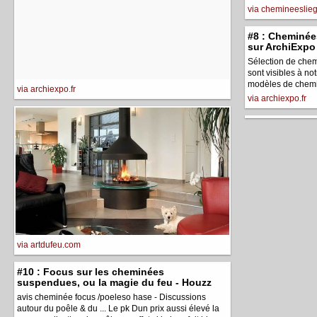
via chemineeslie
#8 : Cheminée
sur ArchiExpo
Sélection de che
sont visibles à no
modèles de chemi
via archiexpo.fr
via archiexpo.fr
via artdufeu.com
#10 : Focus sur les cheminées
suspendues, ou la magie du feu - Houzz
avis cheminée focus /poeleso hase - Discussions
autour du poêle & du ... Le pk Dun prix aussi élevé la