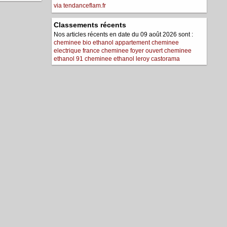
via tendanceflam.fr
Classements récents
Nos articles récents en date du 09 août 2026 sont :
cheminee bio ethanol appartement
cheminee
electrique france
cheminee foyer ouvert
cheminee
ethanol 91
cheminee ethanol leroy castorama