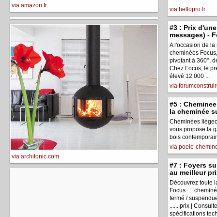
via amazon.fr
via hellopro.fr
#3 : Prix d'un
messages) - 
A l'occasion de l
cheminées Focus, .
pivotant à 360°, 
Chez Focus, le pre
élevé 12 000 ...
via forumconstrui
#5 : Cheminee
la cheminée 
Cheminées liégeoi
vous propose la 
bois contemporain 
via poele-chemine
via architonic.com
#7 : Foyers s
au meilleur pri
Découvrez toute 
Focus. ... cheminé
fermé / suspen
...... prix | Consul
spécifications tec