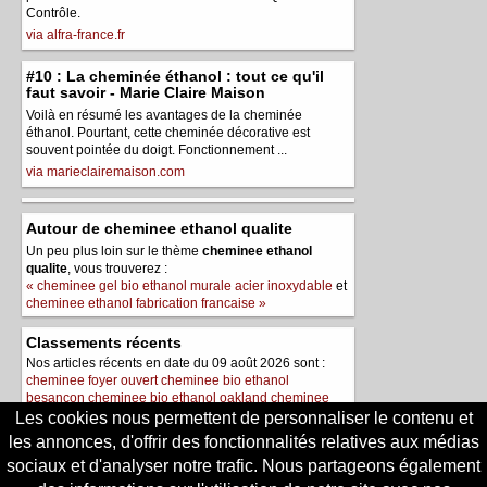
Contrôle.
via alfra-france.fr
#10 : La cheminée éthanol : tout ce qu'il
faut savoir - Marie Claire Maison
Voilà en résumé les avantages de la cheminée
éthanol. Pourtant, cette cheminée décorative est
souvent pointée du doigt. Fonctionnement ...
via marieclairemaison.com
Autour de cheminee ethanol qualite
Un peu plus loin sur le thème
cheminee ethanol
qualite
, vous trouverez :
« cheminee gel bio ethanol murale acier inoxydable
et
cheminee ethanol fabrication francaise »
Classements récents
Nos articles récents en date du 09 août 2026 sont :
cheminee foyer ouvert
cheminee bio ethanol
besancon
cheminee bio ethanol oakland
cheminee
bio ethanol avec galets
cheminee bio ethanol 50 m2
Les cookies nous permettent de personnaliser le contenu et
les annonces, d'offrir des fonctionnalités relatives aux médias
Le meilleur de https://cheminees-
sociaux et d'analyser notre trafic. Nous partageons également
frossard.fr