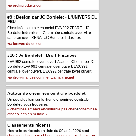
via archiproducts.com
#9 : Design par JC Bordelet - L'UNIVERS DU
FEU
Cheminée centrale en métal EVA 992 ZÈBRE - JC
Bordelet Industries ... Cheminée centrale avec vitre
panoramique IRENA - JC Bordelet Industries ...
via luniversdufeu.com
#10 : Jc Bordelet - Droit-Finances
EVA 992 centrale foyer ouvert. Accueil>Cheminée JC
Bordelet>EVA 992 centrale foyer ouvert. EVA 992
centrale foyer ouvert. EVA 992 centrale foyer ouvert.
via droit-finances.commentcamarche.net
Autour de cheminee centrale bordelet
Un peu plus loin sur le thème
cheminee centrale
bordelet
, vous trouverez :
« cheminee ethanol encastrable pas cher
et
cheminee
ethanol design murale »
Classements récents
Nos articles récents en date du 09 août 2026 sont :
cheminee foyer ouvert liste des communes
cheminee