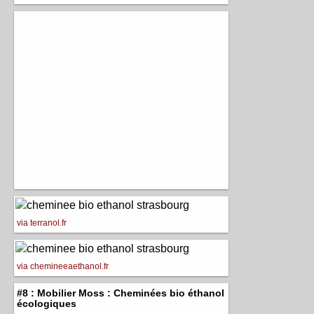
via terranol.fr
via chemineeaethanol.fr
#8 : Mobilier Moss : Cheminées bio éthanol
écologiques