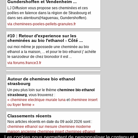
Gundershoffen et Vendenheim ...
LJ Diffusion vous propose ses cheminées et ces
poêles en faïence dans la région de Strasbourg et
dans ses alentours(Haguenau, Gundershoffen).
via cheminees-poeles-pellets-granules.fr
#10 : Retour d'experience sur les
cheminées au bio l'ethanol - Côté ...
oui moi même je ppossede une cheminée au bio
ethanol a la maison, ... et pour le bio ethanol j' achéte
le sanzodeur de chez bionodor il est ...
via forums.france3.fr
Autour de cheminee bio ethanol
strasbourg
Un peu plus loin sur le thème
cheminee bio ethanol
strasbourg
, vous trouverez :
« cheminee electrique murale luna
et
cheminee insert
ou foyer ferme »
Classements récents
Nos articles récents en date du 09 août 2026 sont :
cheminee ethanol sur mesure
cheminee moderne
maison ancienne
cheminee insert
cheminee ethanol
oxxyfire
cheminee electrique vente unique
Les cookies nous permettent de personnaliser le contenu et