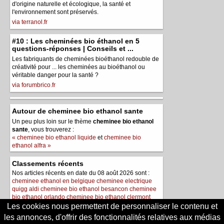
d'origine naturelle et écologique, la santé et
l'environnement sont préservés.
via terranol.fr
#10 : Les cheminées bio éthanol en 5
questions-réponses | Conseils et ...
Les fabriquants de cheminées bioéthanol redouble de
créativité pour ... les cheminées au bioéthanol ou
véritable danger pour la santé ?
via forumbrico.fr
Autour de cheminee bio ethanol sante
Un peu plus loin sur le thème
cheminee bio ethanol
sante
, vous trouverez :
« cheminee bio ethanol liquide
et
cheminee bio
ethanol alfra »
Classements récents
Nos articles récents en date du 08 août 2026 sont :
cheminee ethanol en belgique
cheminee electrique
quigg aldi
cheminee bio ethanol besancon
cheminee
bio ethanol orlando
cheminee bio ethanol clermont
ferrand
Les cookies nous permettent de personnaliser le contenu et
les annonces, d'offrir des fonctionnalités relatives aux médias
Le meilleur de https://cheminees-